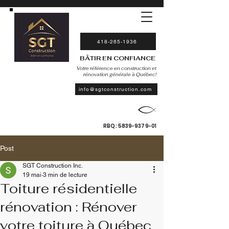
418-265-1936
BÂTIR EN CONFIANCE
Votre référence en construction et
rénovation générale à Québec!
info@sgtconstruction.com
RBQ:
5839-9379-01
Post
SGT Construction Inc.
19 mai
3 min de lecture
Toiture résidentielle
rénovation : Rénover
votre toiture à Québec